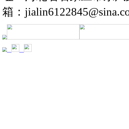
箱：jialin6122845@sina.c